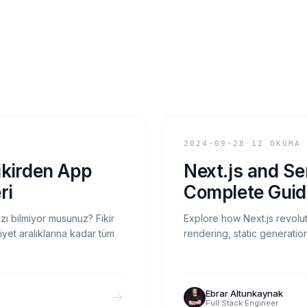
MÜHENDISLIK
01
/
02
2024-09-28
·
12
OKUMA
ikirden App
Next.js and Se
ri
Complete Guid
zı bilmiyor musunuz? Fikir
Explore how Next.js revolu
yet aralıklarına kadar tüm
rendering, static generatio
Ebrar Altunkaynak
Full Stack Engineer