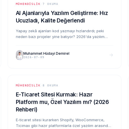
MÜHENDISLIK
·
7
OKUMA
AI Ajanlarıyla Yazılım Geliştirme: Hız
Ucuzladı, Kalite Değerlendi
Yapay zekâ ajanları kod yazmayı hızlandırdı; peki
neden bazı projeler yine batıyor? 2026'da yazılım
maliyetinin gerçek dağılımı değişti: kod üretmek
ucuzladı, doğru sistemi kurmak ve ayakta tutmak
Muhammet Hüdayi Demirel
değerlendi.
2026-07-09
MÜHENDISLIK
·
8
OKUMA
E-Ticaret Sitesi Kurmak: Hazır
Platform mu, Özel Yazılım mı? (2026
Rehberi)
E-ticaret sitesi kurarken Shopify, WooCommerce,
Ticimax gibi hazır platformlarla özel yazılım arasında