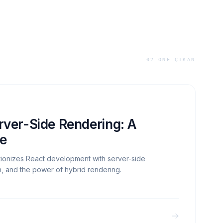
02
ÖNE ÇIKAN
02
/
02
rver-Side Rendering: A
e
tionizes React development with server-side
n, and the power of hybrid rendering.