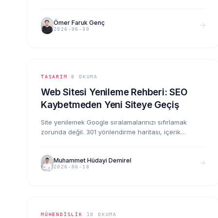
güvenliğinden KVKK uyumuna kadar her şirketin
düzenli kontrol etmesi gereken 10 maddelik pratik
Ömer Faruk Genç
liste.
2026-06-30
TASARIM
·
8
OKUMA
Web Sitesi Yenileme Rehberi: SEO
Kaybetmeden Yeni Siteye Geçiş
Site yenilemek Google sıralamalarınızı sıfırlamak
zorunda değil. 301 yönlendirme haritası, içerik
envanteri ve geçiş günü kontrol listesiyle trafiği
koruyarak yeni siteye taşınmanın adımları.
Muhammet Hüdayi Demirel
2026-06-18
MÜHENDISLIK
·
10
OKUMA