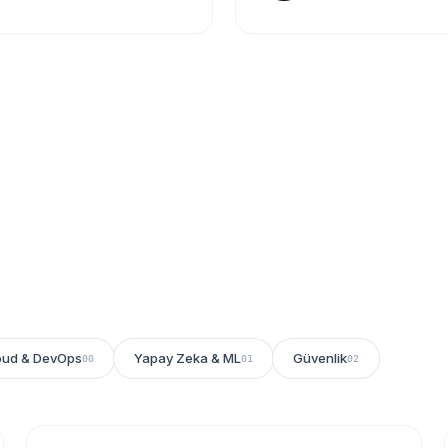
oud & DevOps
Yapay Zeka & ML
Güvenlik
00
01
02