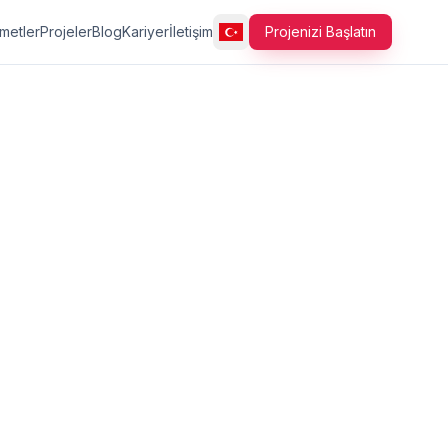
metler
Projeler
Blog
Kariyer
İletişim
Projenizi Başlatın