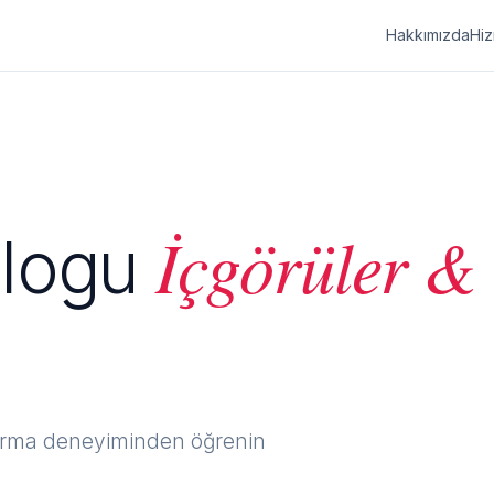
Hakkımızda
Hiz
İçgörüler &
Blogu
turma deneyiminden öğrenin