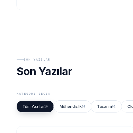
SON YAZILAR
Son Yazılar
KATEGORI SEÇIN
Tüm Yazılar
Mühendislik
Tasarım
Cl
10
06
01