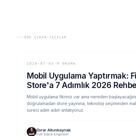
ÖNE ÇIKAN YAZILAR
MÜHENDISLIK
2026-07-03
·
9
OKUMA
Mobil Uygulama Yaptırmak: F
Store'a 7 Adımlık 2026 Rehbe
Mobil uygulama fikriniz var ama nereden başlayacağını
doğrulamadan store yayınına, teknoloji seçiminden mali
süreci adım adım anlatıyoruz.
Ebrar Altunkaynak
Full Stack Engineer