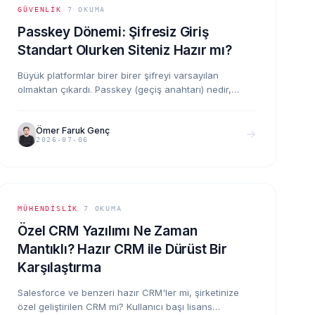
GÜVENLIK
·
7
OKUMA
Passkey Dönemi: Şifresiz Giriş
Standart Olurken Siteniz Hazır mı?
Büyük platformlar birer birer şifreyi varsayılan
olmaktan çıkardı. Passkey (geçiş anahtarı) nedir,
oltalama saldırılarını neden kökten çözer ve kendi
sitenize/uygulamanıza nasıl eklersiniz? 2026 durumu
Ömer Faruk Genç
ve geçiş planı.
2026-07-06
MÜHENDISLIK
·
7
OKUMA
Özel CRM Yazılımı Ne Zaman
Mantıklı? Hazır CRM ile Dürüst Bir
Karşılaştırma
Salesforce ve benzeri hazır CRM'ler mi, şirketinize
özel geliştirilen CRM mi? Kullanıcı başı lisans