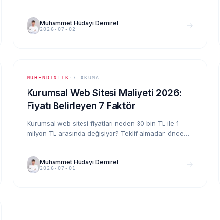
nasıl seçim yapılır? Komisyonlar, gerçek maliyetler ve
hangi ciroda hangi çözümün mantıklı olduğu.
Muhammet Hüdayi Demirel
2026-07-02
MÜHENDISLIK
·
7
OKUMA
Kurumsal Web Sitesi Maliyeti 2026:
Fiyatı Belirleyen 7 Faktör
Kurumsal web sitesi fiyatları neden 30 bin TL ile 1
milyon TL arasında değişiyor? Teklif almadan önce
bilmeniz gereken 7 maliyet faktörü, gerçek fiyat
aralıkları ve ajans seçerken sorulacak sorular.
Muhammet Hüdayi Demirel
2026-07-01