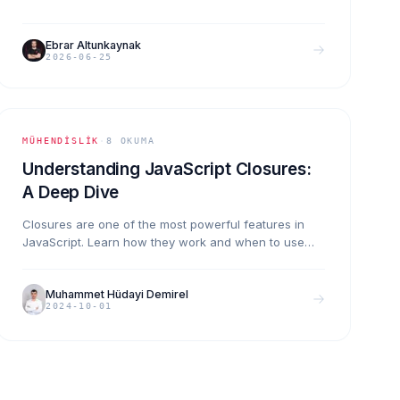
maliyetleri, uyarlama sınırları ve özel CRM'in kendini
amorti ettiği eşik.
Ebrar Altunkaynak
2026-06-25
MÜHENDISLIK
·
8
OKUMA
Understanding JavaScript Closures:
A Deep Dive
Closures are one of the most powerful features in
JavaScript. Learn how they work and when to use
them effectively in your applications.
Muhammet Hüdayi Demirel
2024-10-01