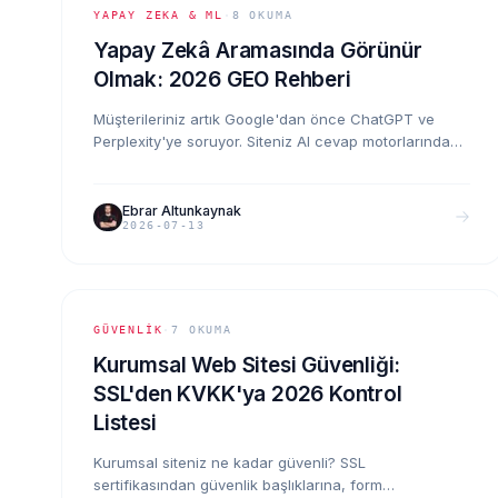
YAPAY ZEKA & ML
·
8
OKUMA
Yapay Zekâ Aramasında Görünür
Olmak: 2026 GEO Rehberi
Müşterileriniz artık Google'dan önce ChatGPT ve
Perplexity'ye soruyor. Siteniz AI cevap motorlarında
alıntılanıyor mu? Klasik SEO'dan GEO'ya geçişin pratik
yol haritası: yapılandırılmış veri, llms.txt ve
alıntılanabilir içerik.
Ebrar Altunkaynak
2026-07-13
GÜVENLIK
·
7
OKUMA
Kurumsal Web Sitesi Güvenliği:
SSL'den KVKK'ya 2026 Kontrol
Listesi
Kurumsal siteniz ne kadar güvenli? SSL
sertifikasından güvenlik başlıklarına, form